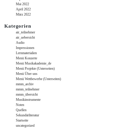
Mai 2022
April 2022
März 2022
Kategorien
air_teilnehmer
air_uebersicht
Audio
Impressionen
Lernmaterialien
Menü Konzerte
Menü Musikakademie_de
Menü Projekte (Unterseiten)
Menü Über uns
Menü Wettbewerbe (Unterseiten)
mmm_archiv
mmm_teilnehmer
mmm_übersicht
Musikinstrumente
Noten
Quellen
Sekundärliteratur
Startseite
uncategorized