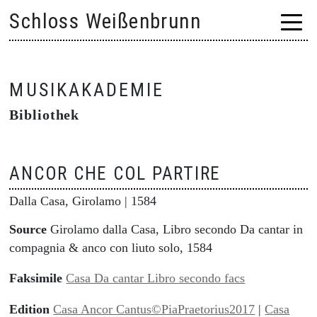
Skip
Schloss Weißenbrunn
to
content
MUSIKAKADEMIE
Bibliothek
ANCOR CHE COL PARTIRE
Dalla Casa, Girolamo
| 1584
Source
Girolamo dalla Casa, Libro secondo Da cantar in
compagnia & anco con liuto solo, 1584
Faksimile
Casa Da cantar Libro secondo facs
Edition
Casa Ancor Cantus©PiaPraetorius2017
|
Casa