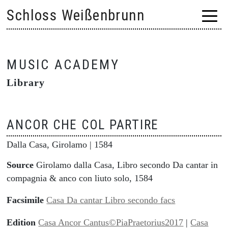
Skip
Schloss Weißenbrunn
to
content
MUSIC ACADEMY
Library
ANCOR CHE COL PARTIRE
Dalla Casa, Girolamo
| 1584
Source
Girolamo dalla Casa, Libro secondo Da cantar in
compagnia & anco con liuto solo, 1584
Facsimile
Casa Da cantar Libro secondo facs
Edition
Casa Ancor Cantus©PiaPraetorius2017
|
Casa