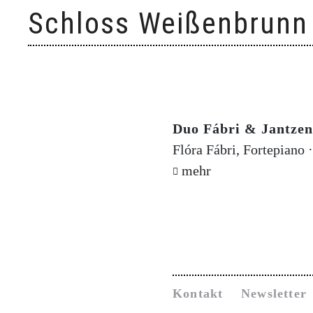
Skip
Schloss Weißenbrunn
to
content
Duo Fábri & Jantzen
Flóra Fábri, Fortepiano 
mehr
Kontakt
Newsletter