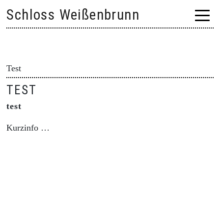
Skip
Schloss Weißenbrunn
to
content
Test
TEST
test
Kurzinfo …