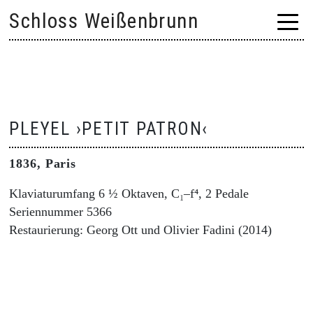
Skip
Schloss Weißenbrunn
to
content
PLEYEL ›PETIT PATRON‹
1836, Paris
Klaviaturumfang 6 ½ Oktaven, C₁–f⁴, 2 Pedale
Seriennummer 5366
Restaurierung: Georg Ott und Olivier Fadini (2014)