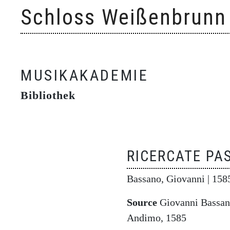
Skip
Schloss Weißenbrunn
to
content
MUSIKAKADEMIE
Bibliothek
RICERCATE PA
Bassano, Giovanni
| 158
Source
Giovanni Bassano
Andimo, 1585