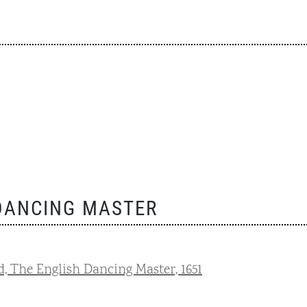
DANCING MASTER
d, The English Dancing Master, 1651