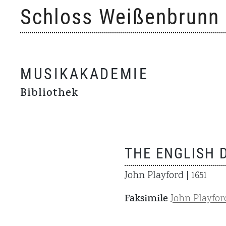
Skip
Schloss Weißenbrunn
to
content
MUSIKAKADEMIE
Bibliothek
THE ENGLISH 
John Playford
| 1651
Faksimile
John Playfor