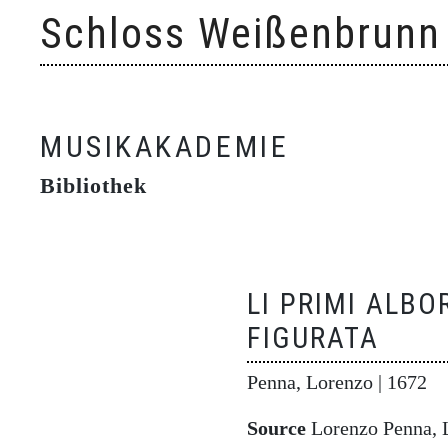
Skip
Schloss Weißenbrunn
to
content
MUSIKAKADEMIE
Bibliothek
LI PRIMI ALBO
FIGURATA
Penna, Lorenzo
| 1672
Source
Lorenzo Penna, Li