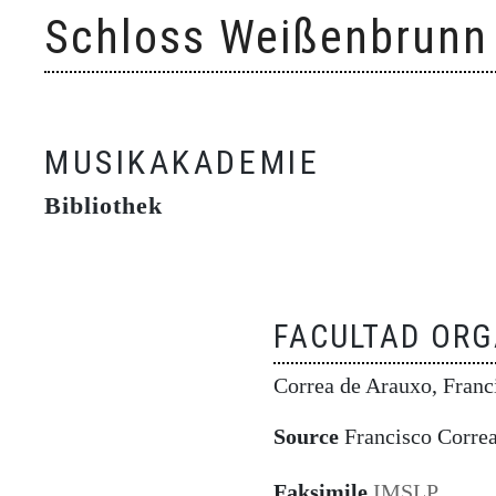
Skip
Schloss Weißenbrunn
to
content
MUSIKAKADEMIE
Bibliothek
FACULTAD ORG
Correa de Arauxo, Fran
Source
Francisco Correa
Faksimile
IMSLP