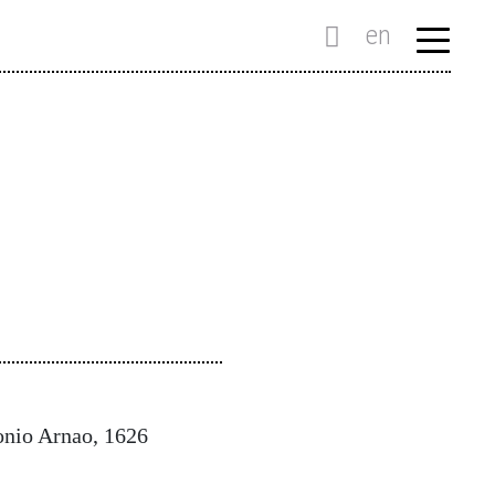
en
onio Arnao, 1626