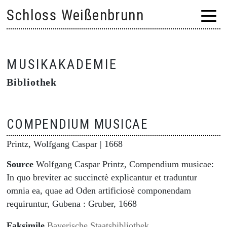
Skip
Schloss Weißenbrunn
to
content
MUSIKAKADEMIE
Bibliothek
COMPENDIUM MUSICAE
Printz, Wolfgang Caspar
| 1668
Source
Wolfgang Caspar Printz, Compendium musicae:
In quo breviter ac succinctè explicantur et traduntur
omnia ea, quae ad Oden artificiosè componendam
requiruntur, Gubena : Gruber, 1668
Faksimile
Bayerische Staatsbibliothek