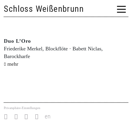
Skip
Schloss Weißenbrunn
to
content
Duo L’Oro
Friederike Merkel, Blockflöte · Babett Niclas,
Barockharfe
mehr
Privatsphäre-Einstellungen
en