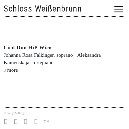
Skip
Schloss Weißenbrunn
to
content
Lied Duo HiP Wien
Johanna Rosa Falkinger, soprano · Aleksandra
Kamenskaja, fortepiano
more
Privacy-Settings
de